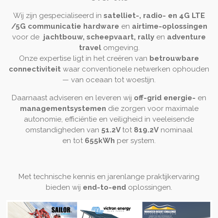
Wij zijn gespecialiseerd in
satelliet-, radio- en 4G LTE
/5G
communicatie hardware
en
airtime-oplossingen
voor de
jachtbouw, scheepvaart, rally
en
adventure
travel
omgeving.
Onze expertise ligt in het creëren van
betrouwbare
connectiviteit
waar conventionele netwerken ophouden
— van oceaan tot woestijn.
Daarnaast adviseren en leveren wij
off-grid energie-
en
managementsystemen
die zorgen voor maximale
autonomie, efficiëntie en veiligheid in veeleisende
omstandigheden van
51.2V
tot
819.2V
nominaal
en tot
655kWh
per system.
Met technische kennis en jarenlange praktijkervaring
bieden wij
end-to-end
oplossingen.