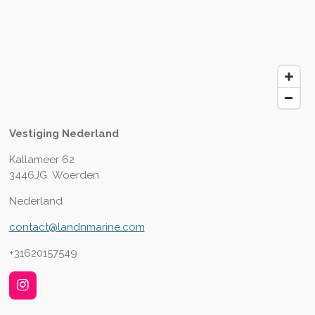
Vestiging Nederland
Kallameer 62
3446JG Woerden
Nederland
contact@landnmarine.com
+31620157549
I
n