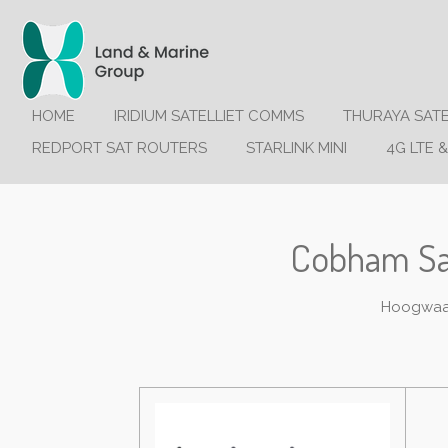
Ga
direct
naar
de
hoofdinhoud
HOME
IRIDIUM SATELLIET COMMS
THURAYA SAT
REDPORT SAT ROUTERS
STARLINK MINI
4G LTE &
Cobham Sai
Hoogwaar