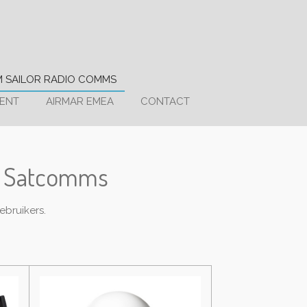
 SAILOR RADIO COMMS
ENT
AIRMAR EMEA
CONTACT
en Satcomms
bruikers.