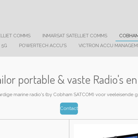
ELLIET COMMS
INMARSAT SATELLIET COMMS
COBHAM
 5G
POWERTECH ACCU'S
VICTRON ACCU MANAGEM
lor portable & vaste Radio's 
dige marine radio's (by Cobham SATCOM) voor veeleisende ge
Contact