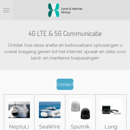
Ga
direct
naar
de
hoofdinhoud
4G LTE & 5G Communicatie
Ontdek hoe deze snelle en betrouwbare oplossingen u
overal toegang geven tot het internet, spraak en data voor
land- en maritieme toepassingen
Contact
NeptuLi
SeaWire
Sputnik
Long