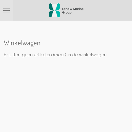
Ga
direct
naar
de
hoofdinhoud
Winkelwagen
Er zitten geen artikelen (meer) in de winkelwagen.