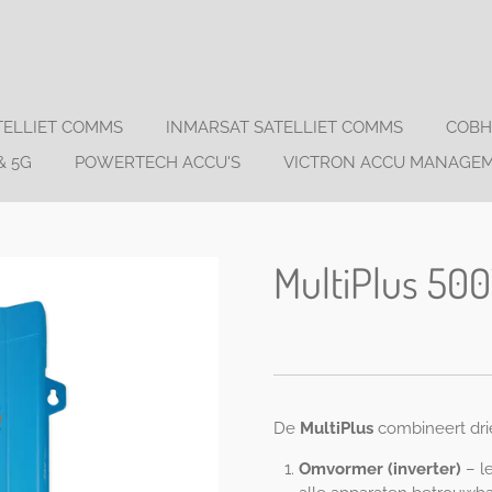
TELLIET COMMS
INMARSAT SATELLIET COMMS
COBH
& 5G
POWERTECH ACCU'S
VICTRON ACCU MANAGE
MultiPlus 50
De
MultiPlus
combineert dri
Omvormer (inverter)
– le