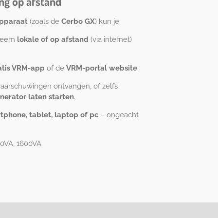
ng op afstand
pparaat
(zoals de
Cerbo GX
) kun je:
steem
lokale of op afstand
(via internet)
atis VRM-app
of de
VRM-portal website
;
waarschuwingen ontvangen, of zelfs
erator laten starten
.
tphone, tablet, laptop of pc
– ongeacht
00VA, 1600VA