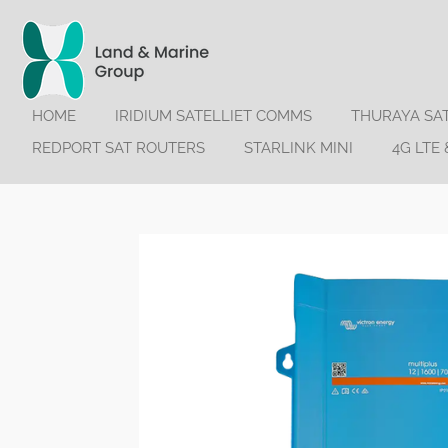
Ga
direct
naar
de
hoofdinhoud
HOME
IRIDIUM SATELLIET COMMS
THURAYA SA
REDPORT SAT ROUTERS
STARLINK MINI
4G LTE 