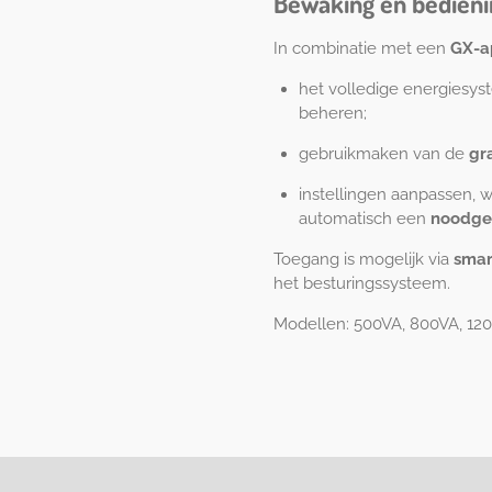
Bewaking en bedieni
In combinatie met een
GX-a
het volledige energiesy
beheren;
gebruikmaken van de
gr
instellingen aanpassen, 
automatisch een
noodgen
Toegang is mogelijk via
smar
het besturingssysteem.
Modellen:
500VA, 800VA, 12