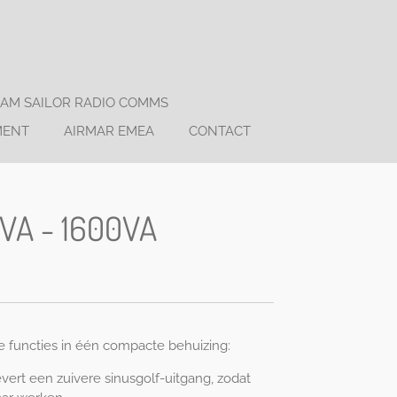
AM SAILOR RADIO COMMS
MENT
AIRMAR EMEA
CONTACT
0VA - 1600VA
e functies in één compacte behuizing:
vert een zuivere sinusgolf-uitgang, zodat