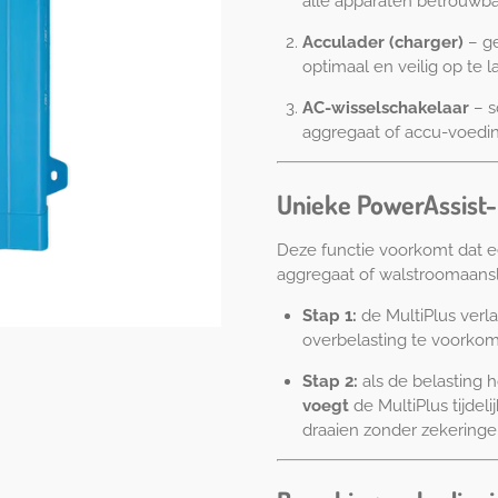
alle apparaten betrouwba
Acculader (charger)
– ge
optimaal en veilig op te l
AC-wisselschakelaar
– s
aggregaat of accu-voedi
Unieke PowerAssist-
Deze functie voorkomt dat e
aggregaat of walstroomaanslu
Stap 1:
de MultiPlus verl
overbelasting te voorko
Stap 2:
als de belasting 
voegt
de MultiPlus tijdeli
draaien zonder zekeringen