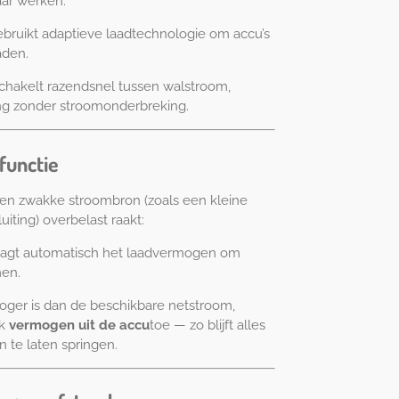
ar werken.
bruikt adaptieve laadtechnologie om accu’s
aden.
chakelt razendsnel tussen walstroom,
ng zonder stroomonderbreking.
functie
en zwakke stroombron (zoals een kleine
iting) overbelast raakt:
aagt automatisch het laadvermogen om
men.
hoger is dan de beschikbare netstroom,
jk
vermogen uit de accu
toe — zo blijft alles
 te laten springen.