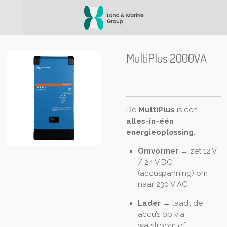
Ga
direct
naar
de
hoofdinhoud
MultiPlus 2000VA
De
MultiPlus
is een
alles-in-één
energieoplossing
:
Omvormer
→ zet 12 V
/ 24 V DC
(accuspanning) om
naar 230 V AC.
Lader
→ laadt de
accu’s op via
walstroom of