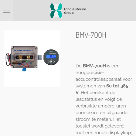
Ga
direct
naar
de
hoofdinhoud
BMV-700H
De
BMV-700H
is een
hoogprecisie-
accucontroleapparaat voor
systemen van
60 tot 385
V
. Het berekent de
laadstatus en volgt de
verbruikte ampère-uren
door de in- en uitgaande
stroom te meten. Het
toestel wordt geleverd
met een ronde displaykop,