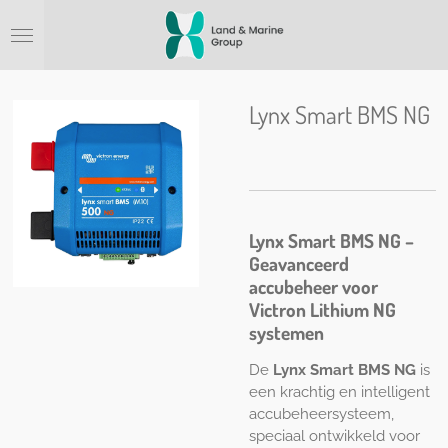
Ga
direct
naar
de
hoofdinhoud
Lynx Smart BMS NG
Lynx Smart BMS NG –
Geavanceerd
accubeheer voor
Victron Lithium NG
systemen
De
Lynx Smart BMS NG
is
een krachtig en intelligent
accubeheersysteem,
speciaal ontwikkeld voor