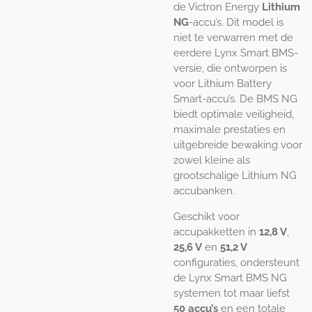
de Victron Energy
Lithium
NG
-accu’s. Dit model is
niet te verwarren met de
eerdere Lynx Smart BMS-
versie, die ontworpen is
voor Lithium Battery
Smart-accu’s. De BMS NG
biedt optimale veiligheid,
maximale prestaties en
uitgebreide bewaking voor
zowel kleine als
grootschalige Lithium NG
accubanken.
Geschikt voor
accupakketten in
12,8 V
,
25,6 V
en
51,2 V
configuraties, ondersteunt
de Lynx Smart BMS NG
systemen tot maar liefst
50 accu’s
en een totale