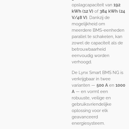
opslagcapaciteit van
192
kWh (12 V)
of
384 kWh (24
V/48 V)
. Dankzij de
mogelijkheid om
meerdere BMS-eenheden
parallel te schakelen, kan
zowel de capaciteit als de
betrouwbaarheid
eenvoudig worden
verhoogd.
De Lynx Smart BMS NG is
verkrijgbaar in twee
varianten —
500 A
en
1000
A
— en vormt een
robuuste, veilige en
gebruiksvriendelijke
oplossing voor elk
geavanceerd
energiesysteem.