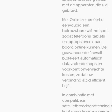
met de apparaten die u al
gebruikt.
Met Optimizer creëert u
eenvoudig een
betrouwbare wifi-hotspot,
zodat telefoons, tablets
en laptops overal aan
boord online kunnen. De
geavanceerde firewall
blokkeert automatisch
datavretende apps en
voorkomt onverwachte
kosten, zodat uw
verbinding altijd efficiënt
blijft.
In combinatie met
compatibele
satellietbreedbandterminal
kunt u via de ingebouwde