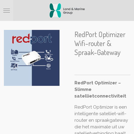
Ga
direct
naar
de
hoofdinhoud
RedPort Optimizer
Wifi-router &
Spraak-Gateway
RedPort Optimizer –
Slimme
satellietconnectiviteit
RedPort Optimizer is een
intelligente satelliet-wifi-
router en spraakgateway
die het maximale uit uw
satellietverbinding haalt,