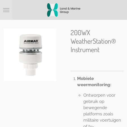
Ga
direct
naar
de
hoofdinhoud
200WX
WeatherStation®
Instrument
Mobiele
weermonitoring:
Ontworpen voor
gebruik op
bewegende
platforms zoals
militaire voertuigen
of tv-