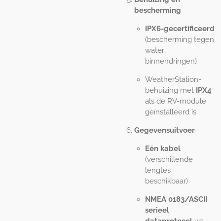
bescherming
IPX6-gecertificeerd
(bescherming tegen
water
binnendringen)
WeatherStation-
behuizing met
IPX4
als de RV-module
geïnstalleerd is
Gegevensuitvoer
Eén kabel
(verschillende
lengtes
beschikbaar)
NMEA 0183/ASCII
serieel
dataprotocol
via