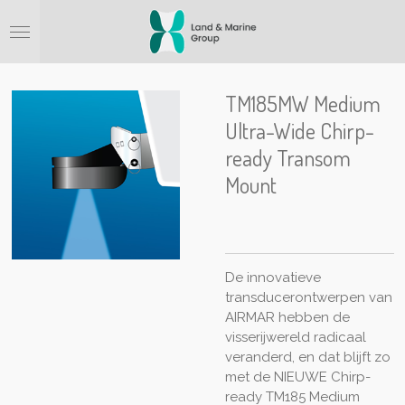
Ga
direct
naar
de
hoofdinhoud
TM185MW Medium
Ultra-Wide Chirp-
ready Transom
Mount
De innovatieve
transducerontwerpen van
AIRMAR hebben de
visserijwereld radicaal
veranderd, en dat blijft zo
met de NIEUWE Chirp-
ready TM185 Medium