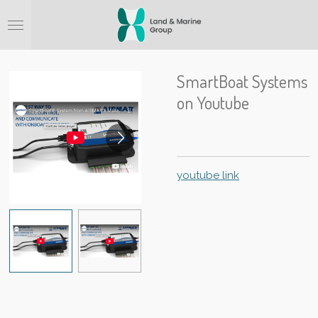
Ga
direct
naar
de
hoofdinhoud
SmartBoat Systems
on Youtube
youtube link